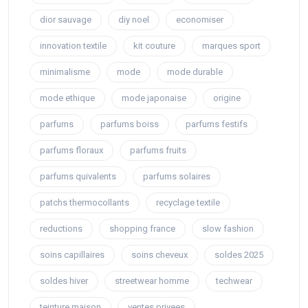
dior sauvage
diy noel
economiser
innovation textile
kit couture
marques sport
minimalisme
mode
mode durable
mode ethique
mode japonaise
origine
parfums
parfums boiss
parfums festifs
parfums floraux
parfums fruits
parfums quivalents
parfums solaires
patchs thermocollants
recyclage textile
reductions
shopping france
slow fashion
soins capillaires
soins cheveux
soldes 2025
soldes hiver
streetwear homme
techwear
teinture maison
ventes privees