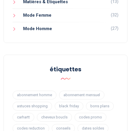
(13)
Matières & Étiquettes
(32)
Mode Femme
(27)
Mode Homme
étiquettes
abonnement homme
abonnement mensuel
astuces shopping
black friday
bons plans
carhartt
cheveux boucls
codes promo
codes reduction
conseils
dates soldes