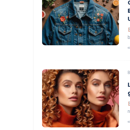
b
B
n