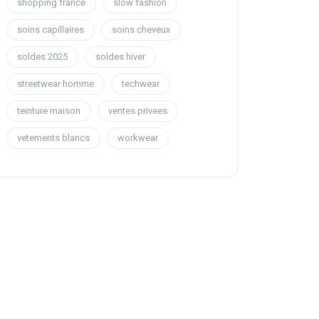
shopping france
slow fashion
soins capillaires
soins cheveux
soldes 2025
soldes hiver
streetwear homme
techwear
teinture maison
ventes privees
vetements blancs
workwear