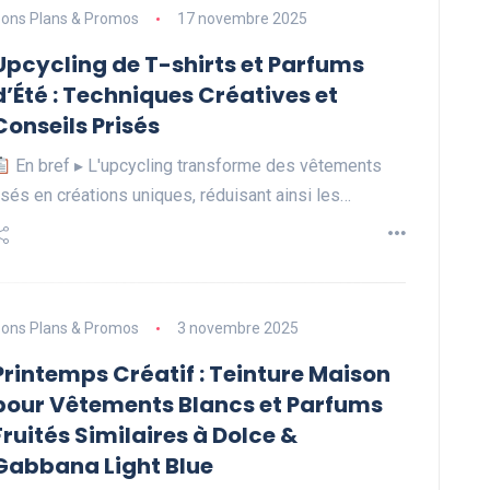
ons Plans & Promos
17 novembre 2025
Upcycling de T-shirts et Parfums
d’Été : Techniques Créatives et
Conseils Prisés
En bref ▸ L'upcycling transforme des vêtements
sés en créations uniques, réduisant ainsi les…
ons Plans & Promos
3 novembre 2025
Printemps Créatif : Teinture Maison
pour Vêtements Blancs et Parfums
Fruités Similaires à Dolce &
Gabbana Light Blue