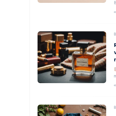
B
B
m
B