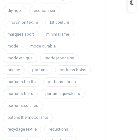
diy noel
economiser
innovation textile
kit couture
marques sport
minimalisme
mode
mode durable
mode ethique
mode japonaise
origine
parfums
parfums boiss
parfums festifs
parfums floraux
parfums fruits
parfums quivalents
parfums solaires
patchs thermocollants
recyclage textile
reductions