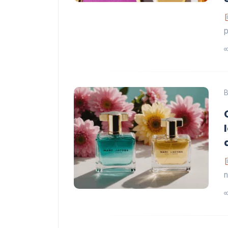
p
B
n