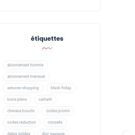
étiquettes
abonnement homme
abonnement mensuel
astuces shopping
black friday
bons plans
carhartt
cheveux boucls
codes promo
codes reduction
conseils
dates soldes
dior sauvage