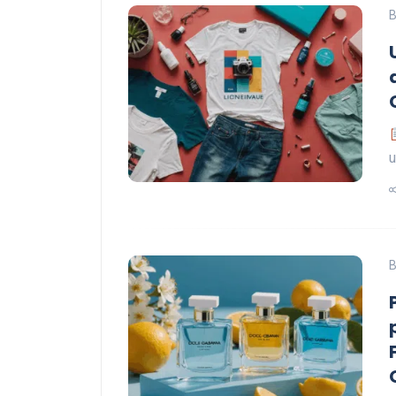
B
u
B