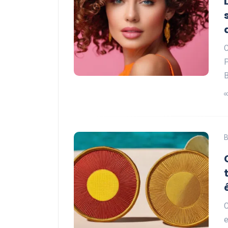
C
P
B
C
e