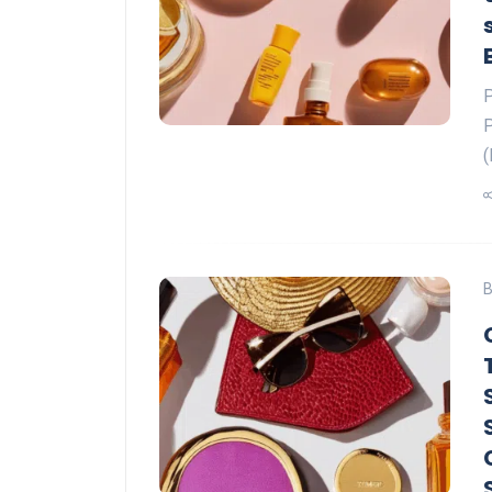
P
P
(
B