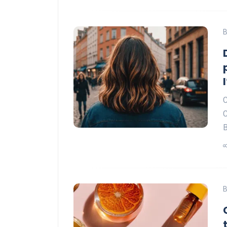
B
C
C
B
B