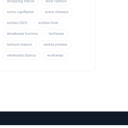
shopping france
slow fashion
soins capillaires
soins cheveux
soldes 2025
soldes hiver
streetwear homme
techwear
teinture maison
ventes privees
vetements blancs
workwear