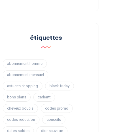
étiquettes
abonnement homme
abonnement mensuel
astuces shopping
black friday
bons plans
carhartt
cheveux boucls
codes promo
codes reduction
conseils
dates soldes
dior sauvage