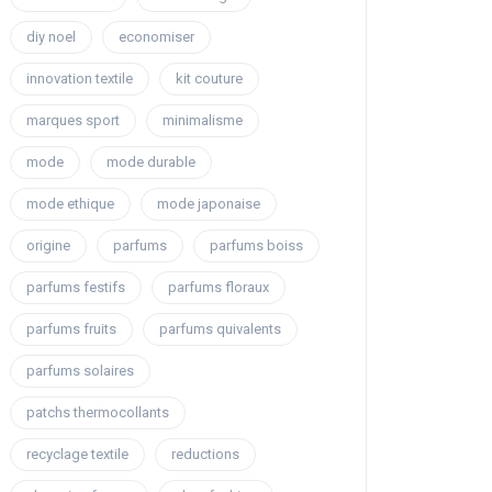
diy noel
economiser
innovation textile
kit couture
marques sport
minimalisme
mode
mode durable
mode ethique
mode japonaise
origine
parfums
parfums boiss
parfums festifs
parfums floraux
parfums fruits
parfums quivalents
parfums solaires
patchs thermocollants
recyclage textile
reductions