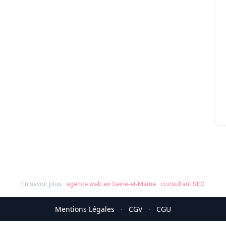
En savoir plus :
agence web en Seine-et-Marne
·
consultant SEO
Mentions Légales
·
CGV
·
CGU