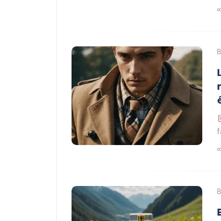
B
f
B