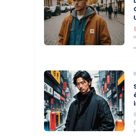
r
B
S
É