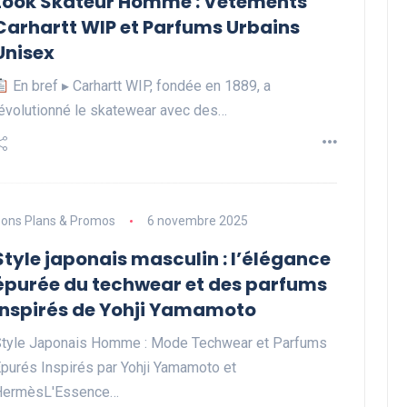
Look Skateur Homme : Vêtements
Carhartt WIP et Parfums Urbains
Unisex
En bref ▸ Carhartt WIP, fondée en 1889, a
évolutionné le skatewear avec des…
ons Plans & Promos
6 novembre 2025
Style japonais masculin : l’élégance
épurée du techwear et des parfums
inspirés de Yohji Yamamoto
tyle Japonais Homme : Mode Techwear et Parfums
purés Inspirés par Yohji Yamamoto et
HermèsL'Essence…