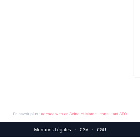
En savoir plus :
agence web en Seine-et-Marne
·
consultant SEO
Mentions Légales
·
CGV
·
CGU