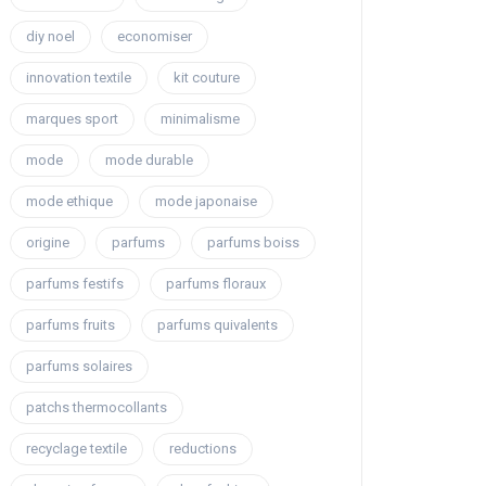
diy noel
economiser
innovation textile
kit couture
marques sport
minimalisme
mode
mode durable
mode ethique
mode japonaise
origine
parfums
parfums boiss
parfums festifs
parfums floraux
parfums fruits
parfums quivalents
parfums solaires
patchs thermocollants
recyclage textile
reductions