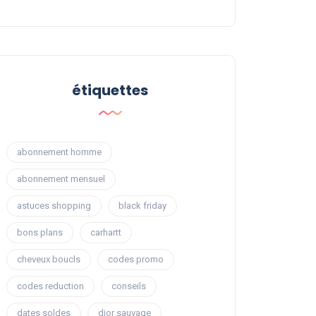
étiquettes
abonnement homme
abonnement mensuel
astuces shopping
black friday
bons plans
carhartt
cheveux boucls
codes promo
codes reduction
conseils
dates soldes
dior sauvage