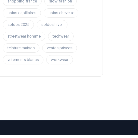
shopping france
slow fashion
soins capillaires
soins cheveux
soldes 2025
soldes hiver
streetwear homme
techwear
teinture maison
ventes privees
vetements blancs
workwear