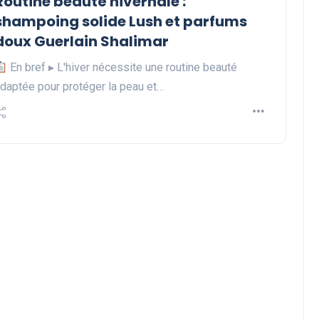
Routine beauté hivernale :
shampoing solide Lush et parfums
doux Guerlain Shalimar
En bref ▸ L'hiver nécessite une routine beauté
daptée pour protéger la peau et…