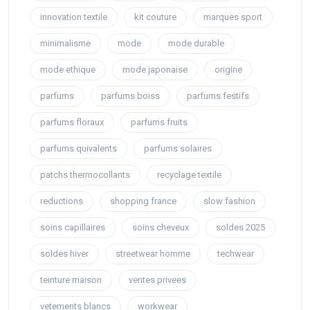
innovation textile
kit couture
marques sport
minimalisme
mode
mode durable
mode ethique
mode japonaise
origine
parfums
parfums boiss
parfums festifs
parfums floraux
parfums fruits
parfums quivalents
parfums solaires
patchs thermocollants
recyclage textile
reductions
shopping france
slow fashion
soins capillaires
soins cheveux
soldes 2025
soldes hiver
streetwear homme
techwear
teinture maison
ventes privees
vetements blancs
workwear