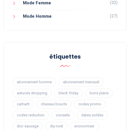
(32)
Mode Femme
(27)
Mode Homme
étiquettes
abonnement homme
abonnement mensuel
astuces shopping
black friday
bons plans
carhartt
cheveux boucls
codes promo
codes reduction
conseils
dates soldes
dior sauvage
diy noel
economiser