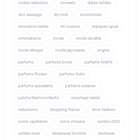
codes reduction
conseils
dates soldes
dior sauvage
diy noel
economiser
innovation textile
kit couture
marques sport
minimalisme
mode
mode durable
mode ethique
mode japonaise
origine
parfums
parfums boiss
parfums festifs
parfums floraux
parfums fruits
parfums quivalents
parfums solaires
patchs thermocollants
recyclage textile
reductions
shopping france
slow fashion
soins capillaires
soins cheveux
soldes 2025
soldes hiver
streetwear homme
techwear