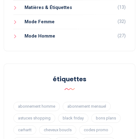
(13)
Matières & Étiquettes
(32)
Mode Femme
(27)
Mode Homme
étiquettes
abonnement homme
abonnement mensuel
astuces shopping
black friday
bons plans
carhartt
cheveux boucls
codes promo