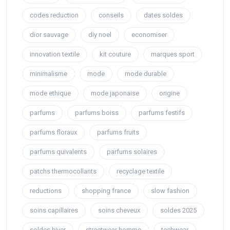
codes reduction
conseils
dates soldes
dior sauvage
diy noel
economiser
innovation textile
kit couture
marques sport
minimalisme
mode
mode durable
mode ethique
mode japonaise
origine
parfums
parfums boiss
parfums festifs
parfums floraux
parfums fruits
parfums quivalents
parfums solaires
patchs thermocollants
recyclage textile
reductions
shopping france
slow fashion
soins capillaires
soins cheveux
soldes 2025
soldes hiver
streetwear homme
techwear