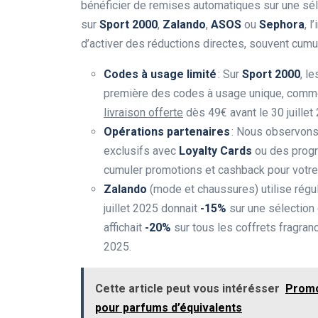
bénéficier de remises automatiques sur une sél
sur
Sport 2000
,
Zalando
,
ASOS
ou
Sephora
, 
d’activer des réductions directes, souvent cum
Codes à usage limité
: Sur
Sport 2000
, l
première des codes à usage unique, comm
livraison offerte
dès 49€ avant le 30 juillet
Opérations partenaires
: Nous observons 
exclusifs avec
Loyalty Cards
ou des prog
cumuler promotions et cashback pour votre
Zalando
(mode et chaussures) utilise régu
juillet 2025 donnait
-15%
sur une sélection
affichait
-20%
sur tous les coffrets fragra
2025.
Cette article peut vous intérésser
Promo
pour parfums d’équivalents