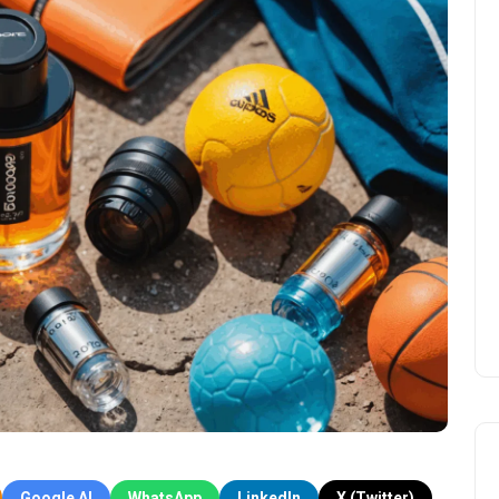
Google AI
WhatsApp
LinkedIn
X (Twitter)