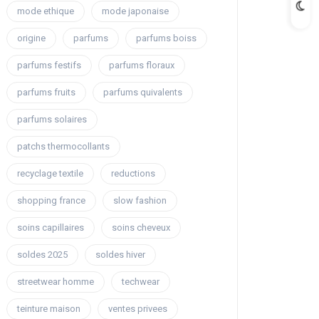
mode ethique
mode japonaise
origine
parfums
parfums boiss
parfums festifs
parfums floraux
parfums fruits
parfums quivalents
parfums solaires
patchs thermocollants
recyclage textile
reductions
shopping france
slow fashion
soins capillaires
soins cheveux
soldes 2025
soldes hiver
streetwear homme
techwear
teinture maison
ventes privees