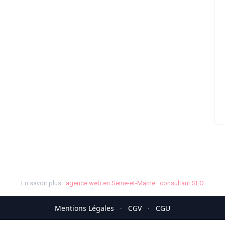
En savoir plus :
agence web en Seine-et-Marne
·
consultant SEO
Mentions Légales
·
CGV
·
CGU