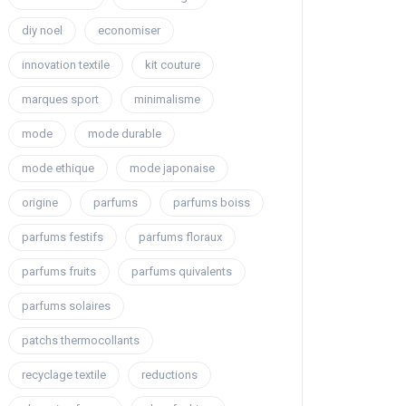
diy noel
economiser
innovation textile
kit couture
marques sport
minimalisme
mode
mode durable
mode ethique
mode japonaise
origine
parfums
parfums boiss
parfums festifs
parfums floraux
parfums fruits
parfums quivalents
parfums solaires
patchs thermocollants
recyclage textile
reductions