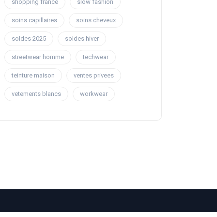
shopping france
slow fashion
soins capillaires
soins cheveux
soldes 2025
soldes hiver
streetwear homme
techwear
teinture maison
ventes privees
vetements blancs
workwear