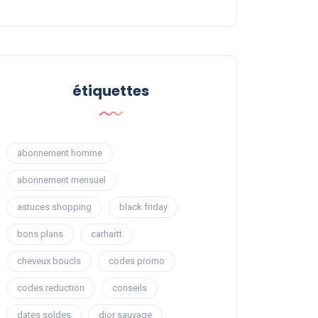
étiquettes
abonnement homme
abonnement mensuel
astuces shopping
black friday
bons plans
carhartt
cheveux boucls
codes promo
codes reduction
conseils
dates soldes
dior sauvage