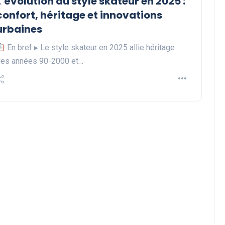
L’évolution du style skateur en 2025 :
confort, héritage et innovations
urbaines
En bref ▸ Le style skateur en 2025 allie héritage
es années 90-2000 et…