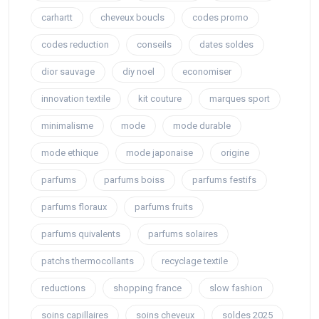
carhartt
cheveux boucls
codes promo
codes reduction
conseils
dates soldes
dior sauvage
diy noel
economiser
innovation textile
kit couture
marques sport
minimalisme
mode
mode durable
mode ethique
mode japonaise
origine
parfums
parfums boiss
parfums festifs
parfums floraux
parfums fruits
parfums quivalents
parfums solaires
patchs thermocollants
recyclage textile
reductions
shopping france
slow fashion
soins capillaires
soins cheveux
soldes 2025