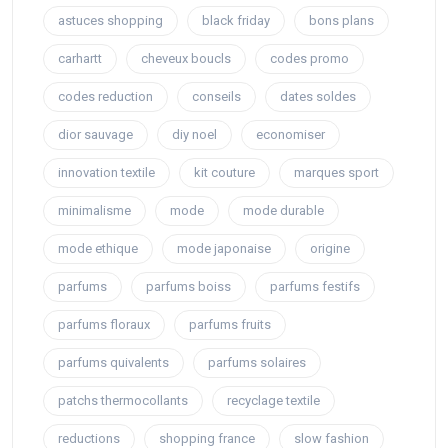
astuces shopping
black friday
bons plans
carhartt
cheveux boucls
codes promo
codes reduction
conseils
dates soldes
dior sauvage
diy noel
economiser
innovation textile
kit couture
marques sport
minimalisme
mode
mode durable
mode ethique
mode japonaise
origine
parfums
parfums boiss
parfums festifs
parfums floraux
parfums fruits
parfums quivalents
parfums solaires
patchs thermocollants
recyclage textile
reductions
shopping france
slow fashion