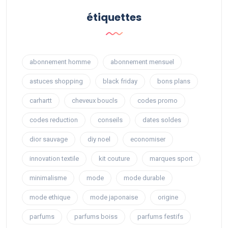
étiquettes
abonnement homme
abonnement mensuel
astuces shopping
black friday
bons plans
carhartt
cheveux boucls
codes promo
codes reduction
conseils
dates soldes
dior sauvage
diy noel
economiser
innovation textile
kit couture
marques sport
minimalisme
mode
mode durable
mode ethique
mode japonaise
origine
parfums
parfums boiss
parfums festifs