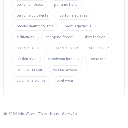
parfums floraux
parfums fruits
parfums quivalents
parfums solaires
patchs thermocollants
recyclage textile
reductions
shopping france
slow fashion
soins capillaires
soins cheveux
soldes 2025
soldes hiver
streetwear homme
techwear
teinture maison
ventes privees
vetements blancs
workwear
© 2026 NinoBox - Tous droits réservés