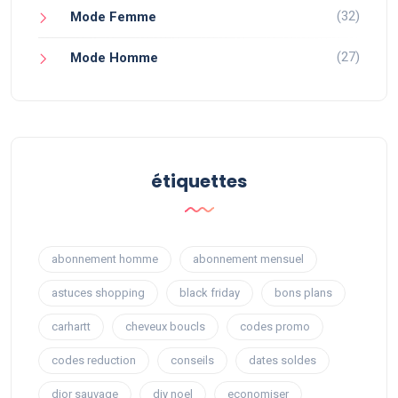
(32)
Mode Femme
(27)
Mode Homme
étiquettes
abonnement homme
abonnement mensuel
astuces shopping
black friday
bons plans
carhartt
cheveux boucls
codes promo
codes reduction
conseils
dates soldes
dior sauvage
diy noel
economiser