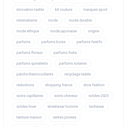
innovation textile
kit couture
marques sport
minimalisme
mode
mode durable
mode ethique
mode japonaise
origine
parfums
parfums boiss
parfums festifs
parfums floraux
parfums fruits
parfums quivalents
parfums solaires
patchs thermocollants
recyclage textile
reductions
shopping france
slow fashion
soins capillaires
soins cheveux
soldes 2025
soldes hiver
streetwear homme
techwear
teinture maison
ventes privees