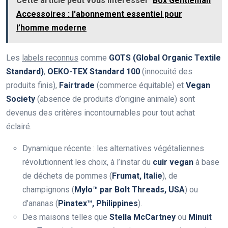
Cette article peut vous intérésser
Box Gentleman
Accessoires : l'abonnement essentiel pour
l’homme moderne
Les
labels reconnus
comme
GOTS (Global Organic Textile
Standard)
,
OEKO-TEX Standard 100
(innocuité des
produits finis),
Fairtrade
(commerce équitable) et
Vegan
Society
(absence de produits d’origine animale) sont
devenus des critères incontournables pour tout achat
éclairé.
Dynamique récente : les alternatives végétaliennes
révolutionnent les choix, à l’instar du
cuir vegan
à base
de déchets de pommes (
Frumat, Italie
), de
champignons (
Mylo™ par Bolt Threads, USA
) ou
d’ananas (
Pinatex™, Philippines
).
Des maisons telles que
Stella McCartney
ou
Minuit