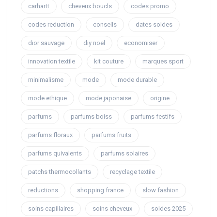
carhartt
cheveux boucls
codes promo
codes reduction
conseils
dates soldes
dior sauvage
diy noel
economiser
innovation textile
kit couture
marques sport
minimalisme
mode
mode durable
mode ethique
mode japonaise
origine
parfums
parfums boiss
parfums festifs
parfums floraux
parfums fruits
parfums quivalents
parfums solaires
patchs thermocollants
recyclage textile
reductions
shopping france
slow fashion
soins capillaires
soins cheveux
soldes 2025