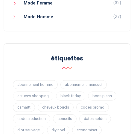
(32)
Mode Femme
(27)
Mode Homme
étiquettes
abonnement homme
abonnement mensuel
astuces shopping
black friday
bons plans
carhartt
cheveux boucls
codes promo
codes reduction
conseils
dates soldes
dior sauvage
diy noel
economiser