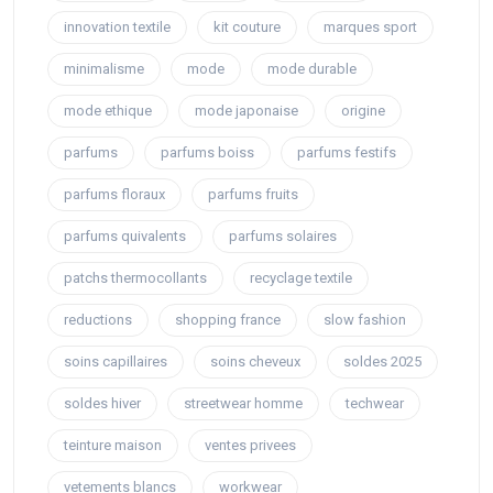
innovation textile
kit couture
marques sport
minimalisme
mode
mode durable
mode ethique
mode japonaise
origine
parfums
parfums boiss
parfums festifs
parfums floraux
parfums fruits
parfums quivalents
parfums solaires
patchs thermocollants
recyclage textile
reductions
shopping france
slow fashion
soins capillaires
soins cheveux
soldes 2025
soldes hiver
streetwear homme
techwear
teinture maison
ventes privees
vetements blancs
workwear