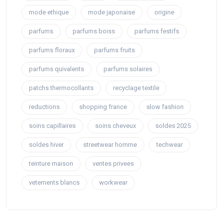
mode ethique
mode japonaise
origine
parfums
parfums boiss
parfums festifs
parfums floraux
parfums fruits
parfums quivalents
parfums solaires
patchs thermocollants
recyclage textile
reductions
shopping france
slow fashion
soins capillaires
soins cheveux
soldes 2025
soldes hiver
streetwear homme
techwear
teinture maison
ventes privees
vetements blancs
workwear