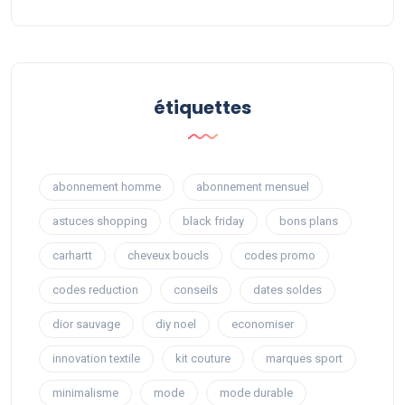
étiquettes
abonnement homme
abonnement mensuel
astuces shopping
black friday
bons plans
carhartt
cheveux boucls
codes promo
codes reduction
conseils
dates soldes
dior sauvage
diy noel
economiser
innovation textile
kit couture
marques sport
minimalisme
mode
mode durable