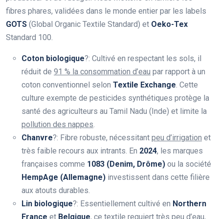
fibres phares, validées dans le monde entier par les labels
GOTS
(Global Organic Textile Standard) et
Oeko-Tex
Standard 100.
Coton biologique
?: Cultivé en respectant les sols, il
réduit de
91 % la consommation d’eau
par rapport à un
coton conventionnel selon
Textile Exchange
. Cette
culture exempte de pesticides synthétiques protège la
santé des agriculteurs au Tamil Nadu (Inde) et limite la
pollution des nappes
.
Chanvre
?: Fibre robuste, nécessitant
peu d’irrigation
et
très faible recours aux intrants. En
2024
, les marques
françaises comme
1083 (Denim, Drôme)
ou la société
HempAge (Allemagne)
investissent dans cette filière
aux atouts durables.
Lin biologique
?: Essentiellement cultivé en
Northern
France
et
Belgique
, ce textile requiert
très peu d’eau
,