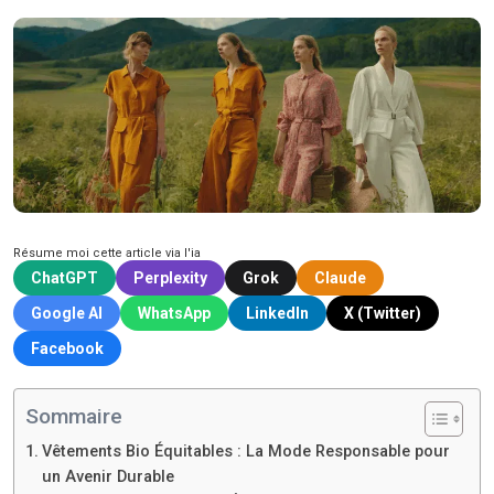
Résume moi cette article via l'ia
ChatGPT
Perplexity
Grok
Claude
Google AI
WhatsApp
LinkedIn
X (Twitter)
Facebook
Sommaire
Vêtements Bio Équitables : La Mode Responsable pour
un Avenir Durable