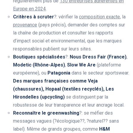
régulièrement plus de
130 entreprises adhérentes en
Europe en 2024
.
Critères à scruter
?: vérifier la
composition exacte
, la
provenance
(pays précis), demander des comptes sur
la chaîne de production et consulter les rapports
d’impact social et environnemental, que les marques
responsables publient sur leurs sites.
Boutiques spécialisées
?:
Nous Dress Fair (France)
,
Modetic (Rhône-Alpes)
,
Slow We Are
(plateforme
européenne), ou
Patagonia
dans le secteur sportswear.
Des marques françaises comme Veja
(chaussures), Hopaal (textiles recyclés), Les
Hirondelles (upcycling)
se distinguent par la
robustesse de leur transparence et leur ancrage local.
Reconnaître le greenwashing
?: se méfier des
messages vagues (?écologique??, ?naturel?? sans
label). Même de grands groupes, comme
H&M