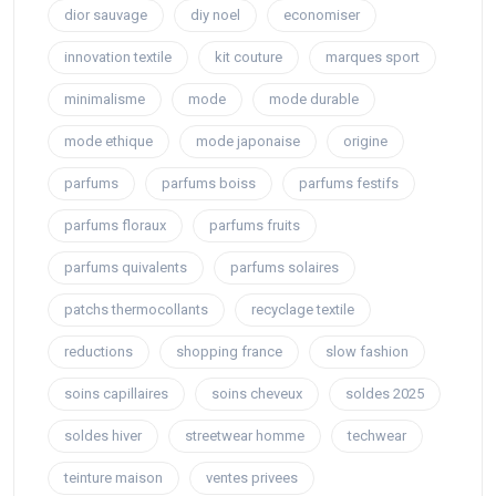
dior sauvage
diy noel
economiser
innovation textile
kit couture
marques sport
minimalisme
mode
mode durable
mode ethique
mode japonaise
origine
parfums
parfums boiss
parfums festifs
parfums floraux
parfums fruits
parfums quivalents
parfums solaires
patchs thermocollants
recyclage textile
reductions
shopping france
slow fashion
soins capillaires
soins cheveux
soldes 2025
soldes hiver
streetwear homme
techwear
teinture maison
ventes privees