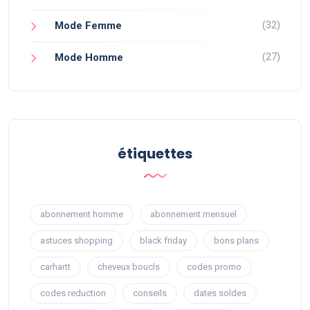
(32)
Mode Femme
(27)
Mode Homme
étiquettes
abonnement homme
abonnement mensuel
astuces shopping
black friday
bons plans
carhartt
cheveux boucls
codes promo
codes reduction
conseils
dates soldes