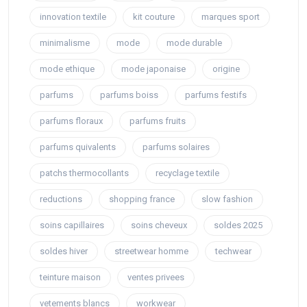
innovation textile
kit couture
marques sport
minimalisme
mode
mode durable
mode ethique
mode japonaise
origine
parfums
parfums boiss
parfums festifs
parfums floraux
parfums fruits
parfums quivalents
parfums solaires
patchs thermocollants
recyclage textile
reductions
shopping france
slow fashion
soins capillaires
soins cheveux
soldes 2025
soldes hiver
streetwear homme
techwear
teinture maison
ventes privees
vetements blancs
workwear