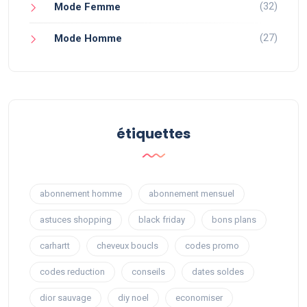
(32)
Mode Femme
(27)
Mode Homme
étiquettes
abonnement homme
abonnement mensuel
astuces shopping
black friday
bons plans
carhartt
cheveux boucls
codes promo
codes reduction
conseils
dates soldes
dior sauvage
diy noel
economiser