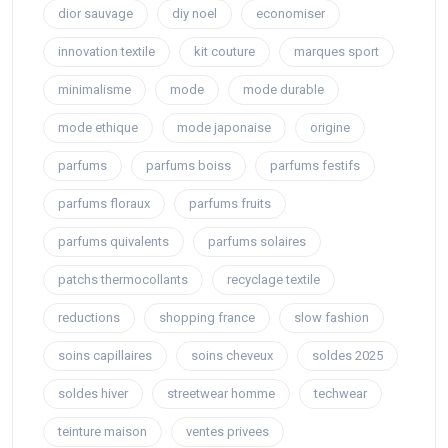
dior sauvage
diy noel
economiser
innovation textile
kit couture
marques sport
minimalisme
mode
mode durable
mode ethique
mode japonaise
origine
parfums
parfums boiss
parfums festifs
parfums floraux
parfums fruits
parfums quivalents
parfums solaires
patchs thermocollants
recyclage textile
reductions
shopping france
slow fashion
soins capillaires
soins cheveux
soldes 2025
soldes hiver
streetwear homme
techwear
teinture maison
ventes privees