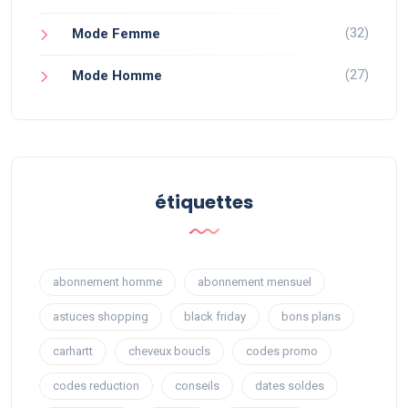
(32)
Mode Femme
(27)
Mode Homme
étiquettes
abonnement homme
abonnement mensuel
astuces shopping
black friday
bons plans
carhartt
cheveux boucls
codes promo
codes reduction
conseils
dates soldes