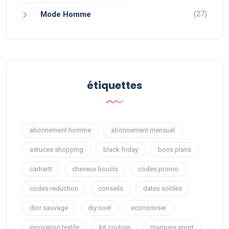
(27)
Mode Homme
étiquettes
abonnement homme
abonnement mensuel
astuces shopping
black friday
bons plans
carhartt
cheveux boucls
codes promo
codes reduction
conseils
dates soldes
dior sauvage
diy noel
economiser
innovation textile
kit couture
marques sport