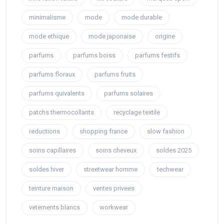
minimalisme
mode
mode durable
mode ethique
mode japonaise
origine
parfums
parfums boiss
parfums festifs
parfums floraux
parfums fruits
parfums quivalents
parfums solaires
patchs thermocollants
recyclage textile
reductions
shopping france
slow fashion
soins capillaires
soins cheveux
soldes 2025
soldes hiver
streetwear homme
techwear
teinture maison
ventes privees
vetements blancs
workwear