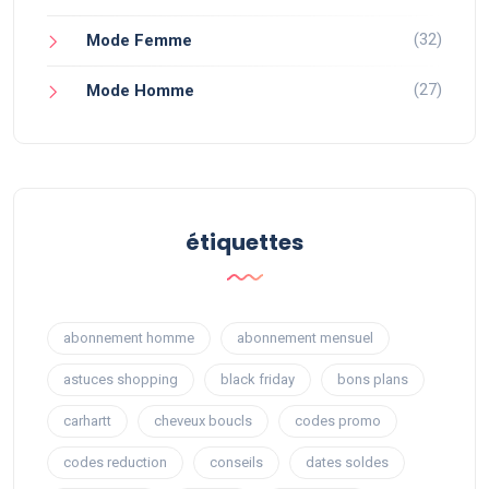
(32)
Mode Femme
(27)
Mode Homme
étiquettes
abonnement homme
abonnement mensuel
astuces shopping
black friday
bons plans
carhartt
cheveux boucls
codes promo
codes reduction
conseils
dates soldes