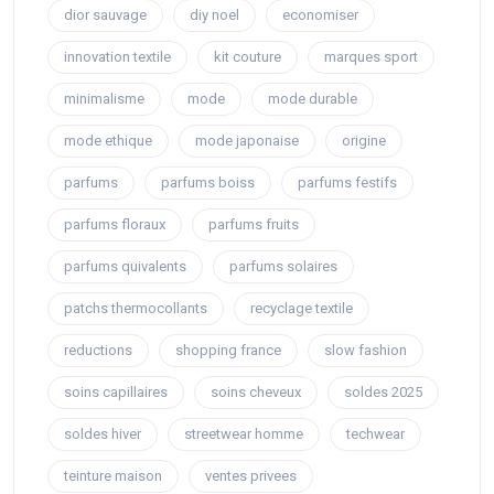
dior sauvage
diy noel
economiser
innovation textile
kit couture
marques sport
minimalisme
mode
mode durable
mode ethique
mode japonaise
origine
parfums
parfums boiss
parfums festifs
parfums floraux
parfums fruits
parfums quivalents
parfums solaires
patchs thermocollants
recyclage textile
reductions
shopping france
slow fashion
soins capillaires
soins cheveux
soldes 2025
soldes hiver
streetwear homme
techwear
teinture maison
ventes privees