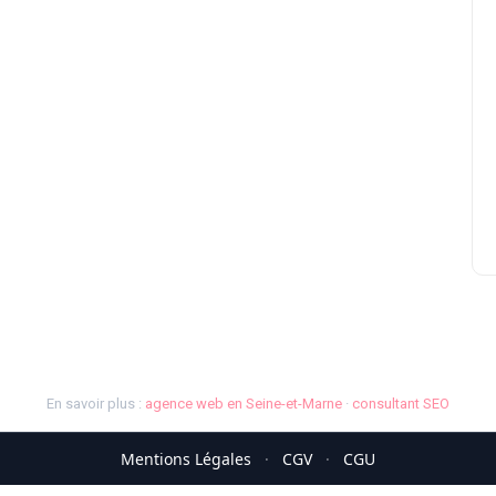
En savoir plus :
agence web en Seine-et-Marne
·
consultant SEO
Mentions Légales
·
CGV
·
CGU