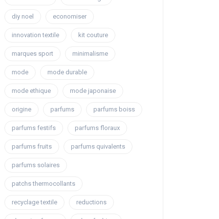
diy noel
economiser
innovation textile
kit couture
marques sport
minimalisme
mode
mode durable
mode ethique
mode japonaise
origine
parfums
parfums boiss
parfums festifs
parfums floraux
parfums fruits
parfums quivalents
parfums solaires
patchs thermocollants
recyclage textile
reductions