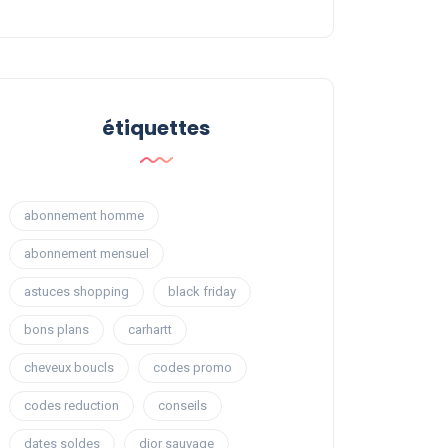
étiquettes
abonnement homme
abonnement mensuel
astuces shopping
black friday
bons plans
carhartt
cheveux boucls
codes promo
codes reduction
conseils
dates soldes
dior sauvage