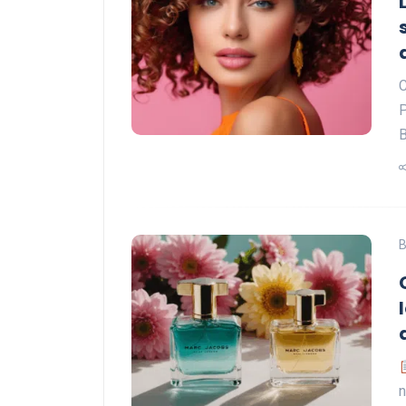
C
P
B
n