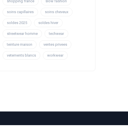
shopping france
slow fashion
soins capillaires
soins cheveux
soldes 2025
soldes hiver
streetwear homme
techwear
teinture maison
ventes privees
vetements blancs
workwear