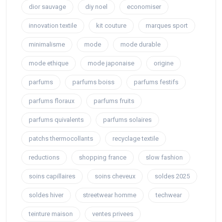
dior sauvage
diy noel
economiser
innovation textile
kit couture
marques sport
minimalisme
mode
mode durable
mode ethique
mode japonaise
origine
parfums
parfums boiss
parfums festifs
parfums floraux
parfums fruits
parfums quivalents
parfums solaires
patchs thermocollants
recyclage textile
reductions
shopping france
slow fashion
soins capillaires
soins cheveux
soldes 2025
soldes hiver
streetwear homme
techwear
teinture maison
ventes privees