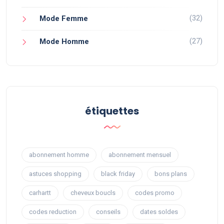
(32)
Mode Femme
(27)
Mode Homme
étiquettes
abonnement homme
abonnement mensuel
astuces shopping
black friday
bons plans
carhartt
cheveux boucls
codes promo
codes reduction
conseils
dates soldes