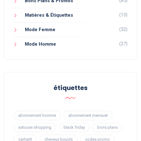
(85)
Bons Plans & Promos
(13)
Matières & Étiquettes
(32)
Mode Femme
(27)
Mode Homme
étiquettes
abonnement homme
abonnement mensuel
astuces shopping
black friday
bons plans
carhartt
cheveux boucls
codes promo