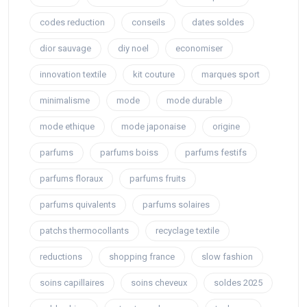
codes reduction
conseils
dates soldes
dior sauvage
diy noel
economiser
innovation textile
kit couture
marques sport
minimalisme
mode
mode durable
mode ethique
mode japonaise
origine
parfums
parfums boiss
parfums festifs
parfums floraux
parfums fruits
parfums quivalents
parfums solaires
patchs thermocollants
recyclage textile
reductions
shopping france
slow fashion
soins capillaires
soins cheveux
soldes 2025