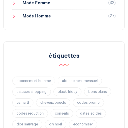
(32)
Mode Femme
(27)
Mode Homme
étiquettes
abonnement homme
abonnement mensuel
astuces shopping
black friday
bons plans
carhartt
cheveux boucls
codes promo
codes reduction
conseils
dates soldes
dior sauvage
diy noel
economiser