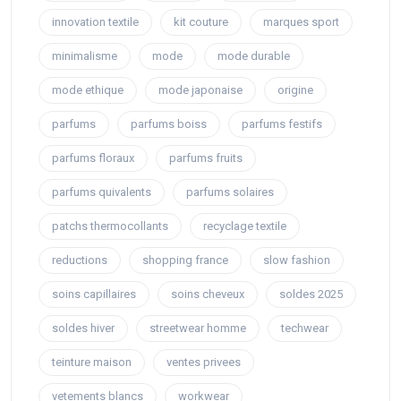
innovation textile
kit couture
marques sport
minimalisme
mode
mode durable
mode ethique
mode japonaise
origine
parfums
parfums boiss
parfums festifs
parfums floraux
parfums fruits
parfums quivalents
parfums solaires
patchs thermocollants
recyclage textile
reductions
shopping france
slow fashion
soins capillaires
soins cheveux
soldes 2025
soldes hiver
streetwear homme
techwear
teinture maison
ventes privees
vetements blancs
workwear