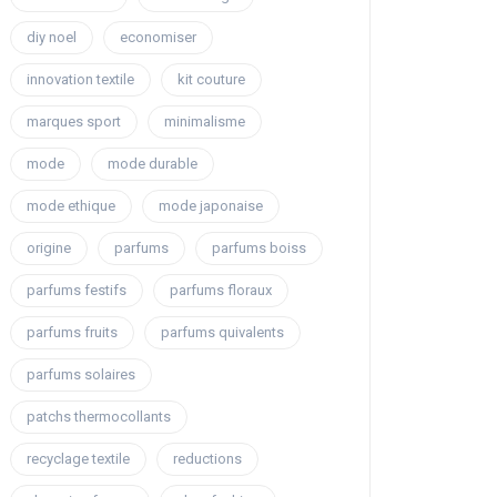
diy noel
economiser
innovation textile
kit couture
marques sport
minimalisme
mode
mode durable
mode ethique
mode japonaise
origine
parfums
parfums boiss
parfums festifs
parfums floraux
parfums fruits
parfums quivalents
parfums solaires
patchs thermocollants
recyclage textile
reductions