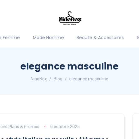
e Femme
Mode Homme
Beauté & Accessoires
elegance masculine
NinoBox
Blog
elegance masculine
ons Plans & Promos
6 octobre 2025