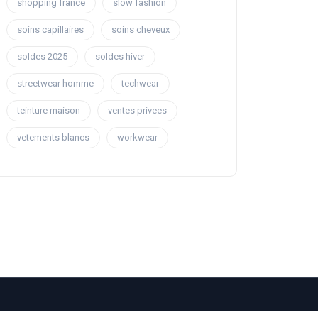
shopping france
slow fashion
soins capillaires
soins cheveux
soldes 2025
soldes hiver
streetwear homme
techwear
teinture maison
ventes privees
vetements blancs
workwear