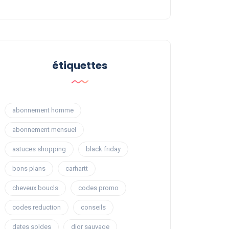
étiquettes
abonnement homme
abonnement mensuel
astuces shopping
black friday
bons plans
carhartt
cheveux boucls
codes promo
codes reduction
conseils
dates soldes
dior sauvage