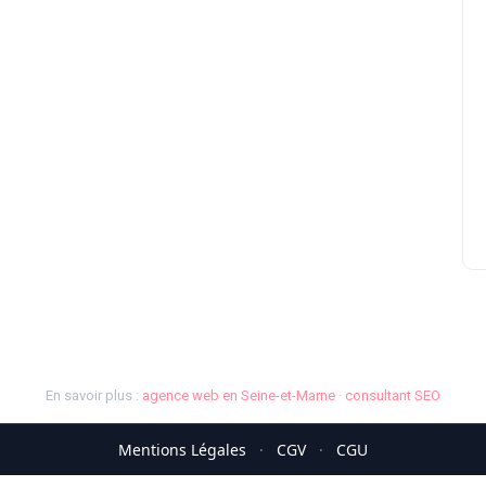
En savoir plus :
agence web en Seine-et-Marne
·
consultant SEO
Mentions Légales
·
CGV
·
CGU