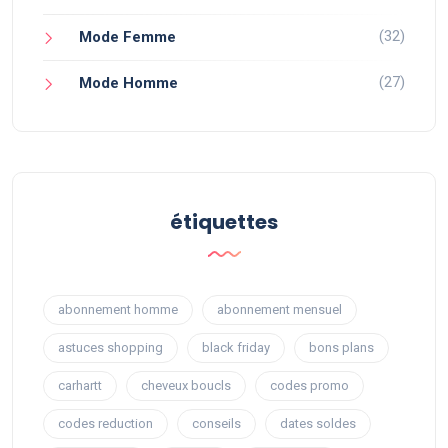
(32)
Mode Femme
(27)
Mode Homme
étiquettes
abonnement homme
abonnement mensuel
astuces shopping
black friday
bons plans
carhartt
cheveux boucls
codes promo
codes reduction
conseils
dates soldes