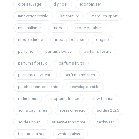
dior sauvage
diy noel
economiser
innovation textile
kit couture
marques sport
minimalisme
mode
mode durable
mode ethique
mode japonaise
origine
parfums
parfums boiss
parfums festifs
parfums floraux
parfums fruits
parfums quivalents
parfums solaires
patchs thermocollants
recyclage textile
reductions
shopping france
slow fashion
soins capillaires
soins cheveux
soldes 2025
soldes hiver
streetwear homme
techwear
teinture maison
ventes privees