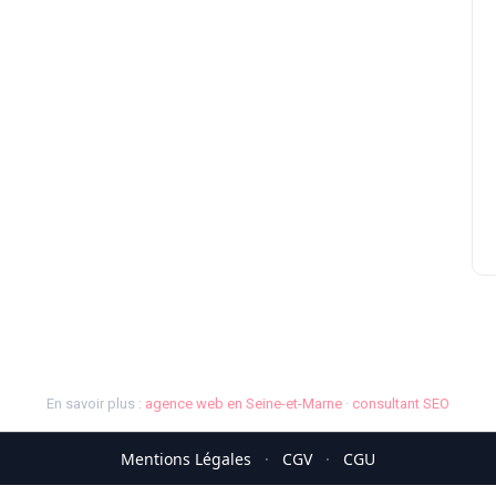
En savoir plus :
agence web en Seine-et-Marne
·
consultant SEO
Mentions Légales
·
CGV
·
CGU