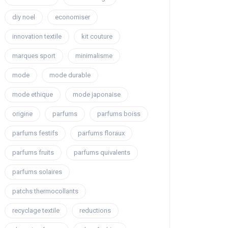
diy noel
economiser
innovation textile
kit couture
marques sport
minimalisme
mode
mode durable
mode ethique
mode japonaise
origine
parfums
parfums boiss
parfums festifs
parfums floraux
parfums fruits
parfums quivalents
parfums solaires
patchs thermocollants
recyclage textile
reductions