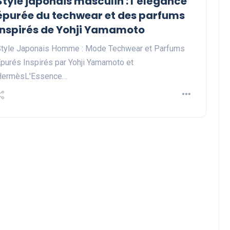
Style japonais masculin : l’élégance
épurée du techwear et des parfums
inspirés de Yohji Yamamoto
tyle Japonais Homme : Mode Techwear et Parfums
purés Inspirés par Yohji Yamamoto et
HermèsL'Essence…