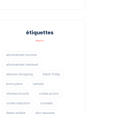
étiquettes
abonnement homme
abonnement mensuel
astuces shopping
black friday
bons plans
carhartt
cheveux boucls
codes promo
codes reduction
conseils
dates soldes
dior sauvage