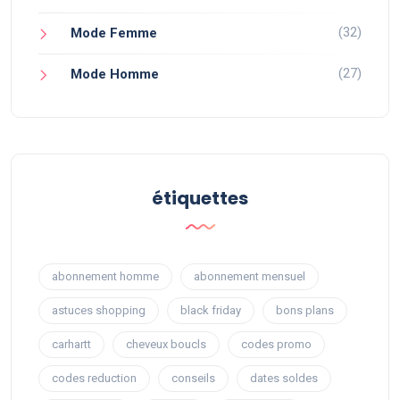
(32)
Mode Femme
(27)
Mode Homme
étiquettes
abonnement homme
abonnement mensuel
astuces shopping
black friday
bons plans
carhartt
cheveux boucls
codes promo
codes reduction
conseils
dates soldes