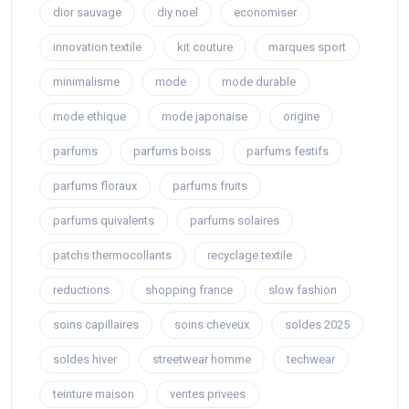
dior sauvage
diy noel
economiser
innovation textile
kit couture
marques sport
minimalisme
mode
mode durable
mode ethique
mode japonaise
origine
parfums
parfums boiss
parfums festifs
parfums floraux
parfums fruits
parfums quivalents
parfums solaires
patchs thermocollants
recyclage textile
reductions
shopping france
slow fashion
soins capillaires
soins cheveux
soldes 2025
soldes hiver
streetwear homme
techwear
teinture maison
ventes privees