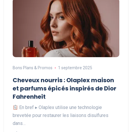
Bons Plans & Promos
1 septembre 2025
Cheveux nourris : Olaplex maison
et parfums épicés inspirés de Dior
Fahrenheit
En bref ▸ Olaplex utilise une technologie
brevetée pour restaurer les liaisons disulfures
dans…