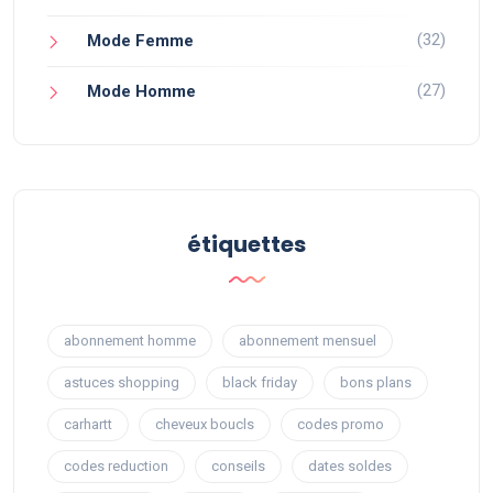
(32)
Mode Femme
(27)
Mode Homme
étiquettes
abonnement homme
abonnement mensuel
astuces shopping
black friday
bons plans
carhartt
cheveux boucls
codes promo
codes reduction
conseils
dates soldes