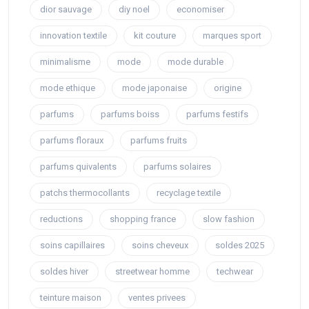
dior sauvage
diy noel
economiser
innovation textile
kit couture
marques sport
minimalisme
mode
mode durable
mode ethique
mode japonaise
origine
parfums
parfums boiss
parfums festifs
parfums floraux
parfums fruits
parfums quivalents
parfums solaires
patchs thermocollants
recyclage textile
reductions
shopping france
slow fashion
soins capillaires
soins cheveux
soldes 2025
soldes hiver
streetwear homme
techwear
teinture maison
ventes privees