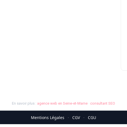
En savoir plus :
agence web en Seine-et-Marne
·
consultant SEO
Mentions Légales
·
CGV
·
CGU