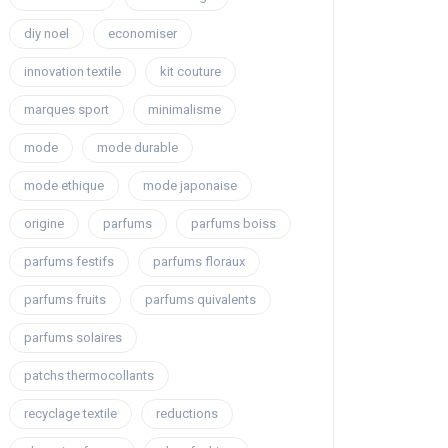
diy noel
economiser
innovation textile
kit couture
marques sport
minimalisme
mode
mode durable
mode ethique
mode japonaise
origine
parfums
parfums boiss
parfums festifs
parfums floraux
parfums fruits
parfums quivalents
parfums solaires
patchs thermocollants
recyclage textile
reductions