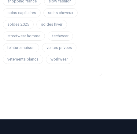
shopping france
slow fashion
soins capillaires
soins cheveux
soldes 2025
soldes hiver
streetwear homme
techwear
teinture maison
ventes privees
vetements blancs
workwear