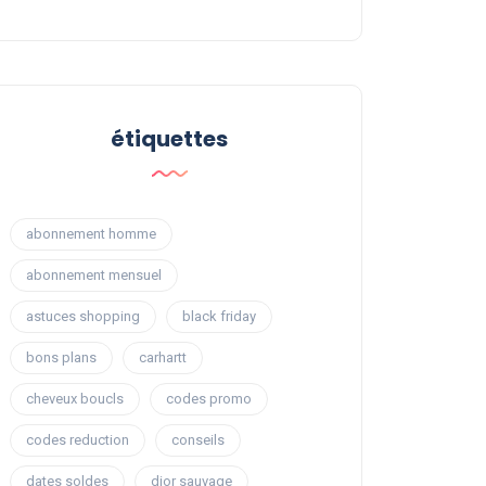
étiquettes
abonnement homme
abonnement mensuel
astuces shopping
black friday
bons plans
carhartt
cheveux boucls
codes promo
codes reduction
conseils
dates soldes
dior sauvage