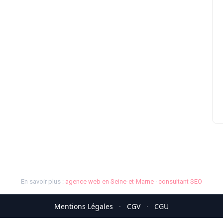
En savoir plus :
agence web en Seine-et-Marne
·
consultant SEO
Mentions Légales
·
CGV
·
CGU