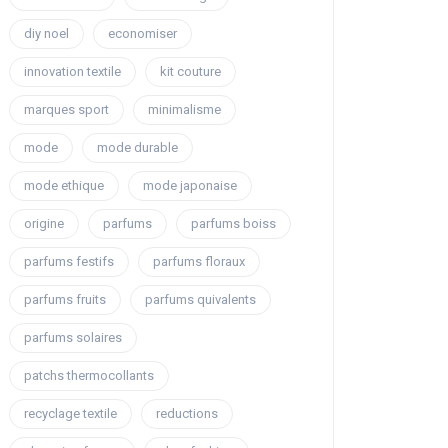
diy noel
economiser
innovation textile
kit couture
marques sport
minimalisme
mode
mode durable
mode ethique
mode japonaise
origine
parfums
parfums boiss
parfums festifs
parfums floraux
parfums fruits
parfums quivalents
parfums solaires
patchs thermocollants
recyclage textile
reductions