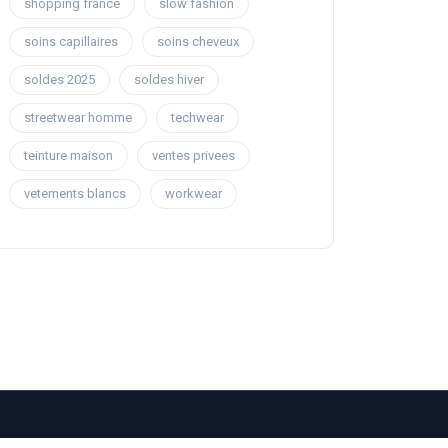
shopping france
slow fashion
soins capillaires
soins cheveux
soldes 2025
soldes hiver
streetwear homme
techwear
teinture maison
ventes privees
vetements blancs
workwear