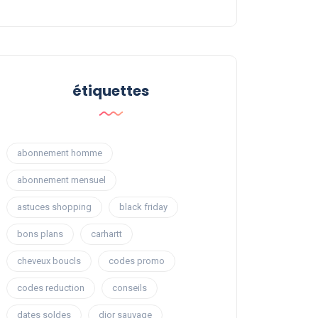
étiquettes
abonnement homme
abonnement mensuel
astuces shopping
black friday
bons plans
carhartt
cheveux boucls
codes promo
codes reduction
conseils
dates soldes
dior sauvage