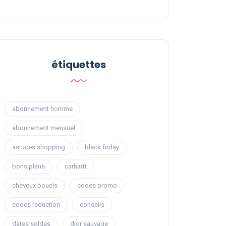
étiquettes
abonnement homme
abonnement mensuel
astuces shopping
black friday
bons plans
carhartt
cheveux boucls
codes promo
codes reduction
conseils
dates soldes
dior sauvage