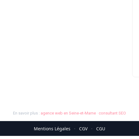
En savoir plus :
agence web en Seine-et-Marne
·
consultant SEO
Mentions Légales
·
CGV
·
CGU