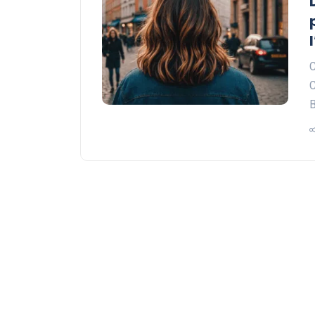
C
C
B