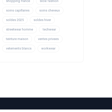
shopping france
slow fashion
soins capillaires
soins cheveux
soldes 2025
soldes hiver
streetwear homme
techwear
teinture maison
ventes privees
vetements blancs
workwear