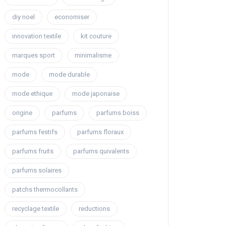
diy noel
economiser
innovation textile
kit couture
marques sport
minimalisme
mode
mode durable
mode ethique
mode japonaise
origine
parfums
parfums boiss
parfums festifs
parfums floraux
parfums fruits
parfums quivalents
parfums solaires
patchs thermocollants
recyclage textile
reductions