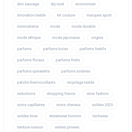
dior sauvage
diy noel
economiser
innovation textile
kit couture
marques sport
minimalisme
mode
mode durable
mode ethique
mode japonaise
origine
parfums
parfums boiss
parfums festifs
parfums floraux
parfums fruits
parfums quivalents
parfums solaires
patchs thermocollants
recyclage textile
reductions
shopping france
slow fashion
soins capillaires
soins cheveux
soldes 2025
soldes hiver
streetwear homme
techwear
teinture maison
ventes privees