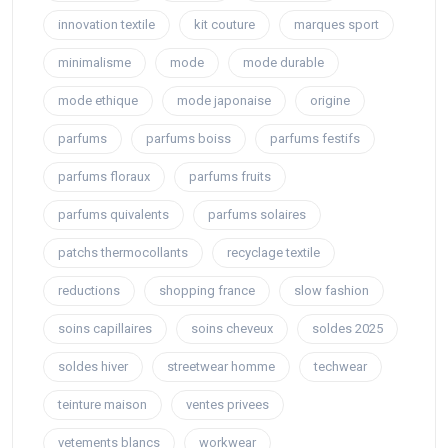
innovation textile
kit couture
marques sport
minimalisme
mode
mode durable
mode ethique
mode japonaise
origine
parfums
parfums boiss
parfums festifs
parfums floraux
parfums fruits
parfums quivalents
parfums solaires
patchs thermocollants
recyclage textile
reductions
shopping france
slow fashion
soins capillaires
soins cheveux
soldes 2025
soldes hiver
streetwear homme
techwear
teinture maison
ventes privees
vetements blancs
workwear