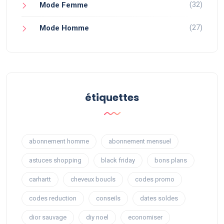
(32)
Mode Femme
(27)
Mode Homme
étiquettes
abonnement homme
abonnement mensuel
astuces shopping
black friday
bons plans
carhartt
cheveux boucls
codes promo
codes reduction
conseils
dates soldes
dior sauvage
diy noel
economiser