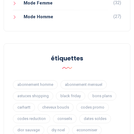
(32)
Mode Femme
(27)
Mode Homme
étiquettes
abonnement homme
abonnement mensuel
astuces shopping
black friday
bons plans
carhartt
cheveux boucls
codes promo
codes reduction
conseils
dates soldes
dior sauvage
diy noel
economiser