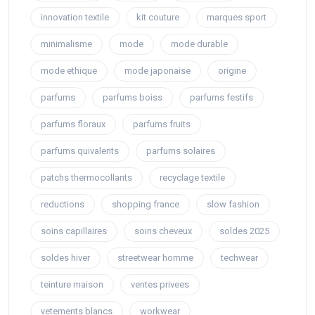
innovation textile
kit couture
marques sport
minimalisme
mode
mode durable
mode ethique
mode japonaise
origine
parfums
parfums boiss
parfums festifs
parfums floraux
parfums fruits
parfums quivalents
parfums solaires
patchs thermocollants
recyclage textile
reductions
shopping france
slow fashion
soins capillaires
soins cheveux
soldes 2025
soldes hiver
streetwear homme
techwear
teinture maison
ventes privees
vetements blancs
workwear