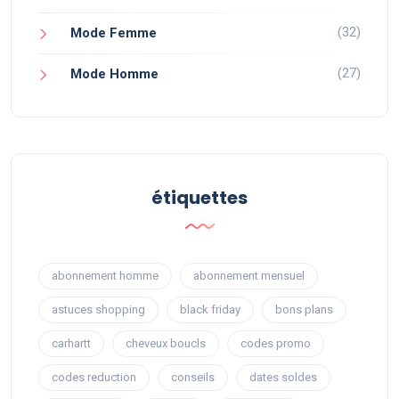
(32)
Mode Femme
(27)
Mode Homme
étiquettes
abonnement homme
abonnement mensuel
astuces shopping
black friday
bons plans
carhartt
cheveux boucls
codes promo
codes reduction
conseils
dates soldes