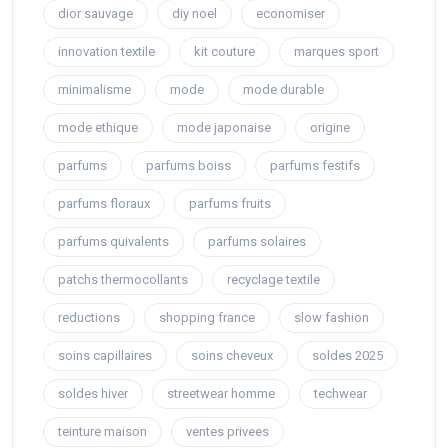
dior sauvage
diy noel
economiser
innovation textile
kit couture
marques sport
minimalisme
mode
mode durable
mode ethique
mode japonaise
origine
parfums
parfums boiss
parfums festifs
parfums floraux
parfums fruits
parfums quivalents
parfums solaires
patchs thermocollants
recyclage textile
reductions
shopping france
slow fashion
soins capillaires
soins cheveux
soldes 2025
soldes hiver
streetwear homme
techwear
teinture maison
ventes privees