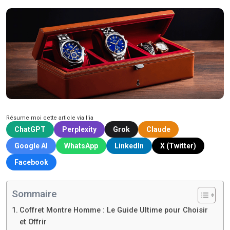
Résume moi cette article via l'ia
ChatGPT
Perplexity
Grok
Claude
Google AI
WhatsApp
LinkedIn
X (Twitter)
Facebook
Sommaire
Coffret Montre Homme : Le Guide Ultime pour Choisir
et Offrir