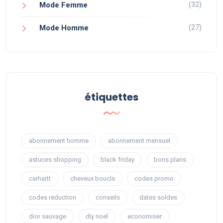
(32)
Mode Femme
(27)
Mode Homme
étiquettes
abonnement homme
abonnement mensuel
astuces shopping
black friday
bons plans
carhartt
cheveux boucls
codes promo
codes reduction
conseils
dates soldes
dior sauvage
diy noel
economiser