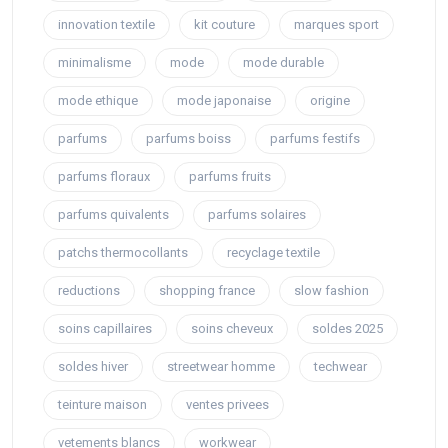
innovation textile
kit couture
marques sport
minimalisme
mode
mode durable
mode ethique
mode japonaise
origine
parfums
parfums boiss
parfums festifs
parfums floraux
parfums fruits
parfums quivalents
parfums solaires
patchs thermocollants
recyclage textile
reductions
shopping france
slow fashion
soins capillaires
soins cheveux
soldes 2025
soldes hiver
streetwear homme
techwear
teinture maison
ventes privees
vetements blancs
workwear