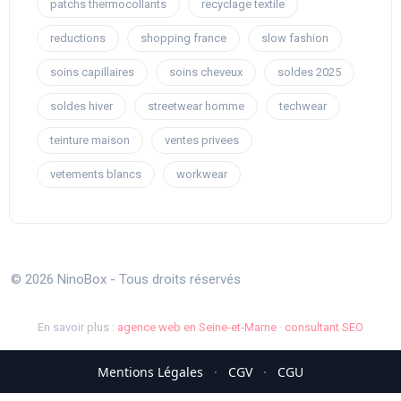
patchs thermocollants
recyclage textile
reductions
shopping france
slow fashion
soins capillaires
soins cheveux
soldes 2025
soldes hiver
streetwear homme
techwear
teinture maison
ventes privees
vetements blancs
workwear
© 2026 NinoBox - Tous droits réservés
En savoir plus :
agence web en Seine-et-Marne
·
consultant SEO
Mentions Légales
·
CGV
·
CGU