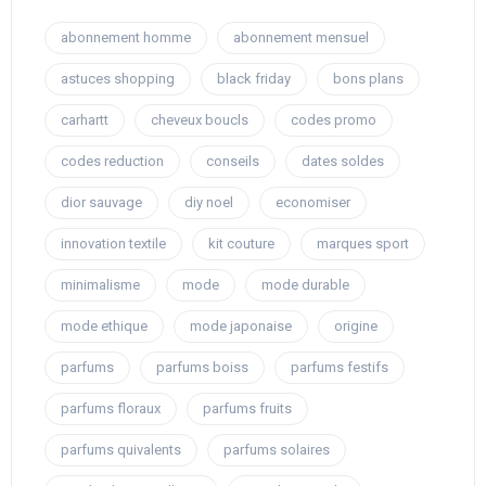
abonnement homme
abonnement mensuel
astuces shopping
black friday
bons plans
carhartt
cheveux boucls
codes promo
codes reduction
conseils
dates soldes
dior sauvage
diy noel
economiser
innovation textile
kit couture
marques sport
minimalisme
mode
mode durable
mode ethique
mode japonaise
origine
parfums
parfums boiss
parfums festifs
parfums floraux
parfums fruits
parfums quivalents
parfums solaires