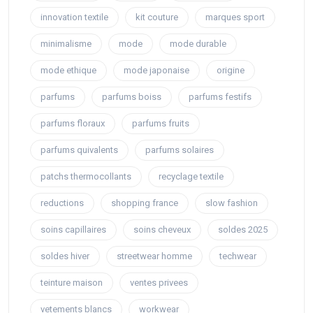
innovation textile
kit couture
marques sport
minimalisme
mode
mode durable
mode ethique
mode japonaise
origine
parfums
parfums boiss
parfums festifs
parfums floraux
parfums fruits
parfums quivalents
parfums solaires
patchs thermocollants
recyclage textile
reductions
shopping france
slow fashion
soins capillaires
soins cheveux
soldes 2025
soldes hiver
streetwear homme
techwear
teinture maison
ventes privees
vetements blancs
workwear