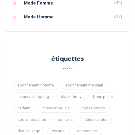
(32)
Mode Femme
(27)
Mode Homme
étiquettes
abonnement homme
abonnement mensuel
astuces shopping
black friday
bons plans
carhartt
cheveux boucls
codes promo
codes reduction
conseils
dates soldes
dior sauvage
diy noel
economiser