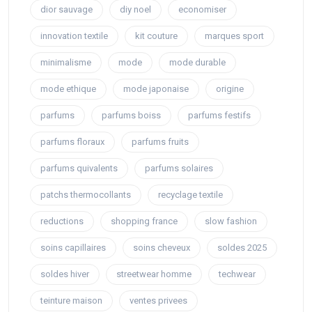
dior sauvage
diy noel
economiser
innovation textile
kit couture
marques sport
minimalisme
mode
mode durable
mode ethique
mode japonaise
origine
parfums
parfums boiss
parfums festifs
parfums floraux
parfums fruits
parfums quivalents
parfums solaires
patchs thermocollants
recyclage textile
reductions
shopping france
slow fashion
soins capillaires
soins cheveux
soldes 2025
soldes hiver
streetwear homme
techwear
teinture maison
ventes privees