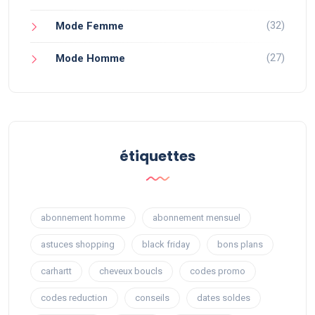
(32)
Mode Femme
(27)
Mode Homme
étiquettes
abonnement homme
abonnement mensuel
astuces shopping
black friday
bons plans
carhartt
cheveux boucls
codes promo
codes reduction
conseils
dates soldes