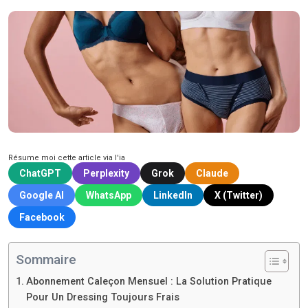
Résume moi cette article via l'ia
ChatGPT
Perplexity
Grok
Claude
Google AI
WhatsApp
LinkedIn
X (Twitter)
Facebook
Sommaire
Abonnement Caleçon Mensuel : La Solution Pratique
Pour Un Dressing Toujours Frais