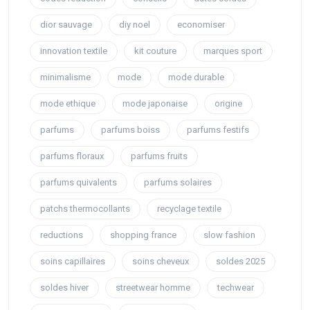
dior sauvage
diy noel
economiser
innovation textile
kit couture
marques sport
minimalisme
mode
mode durable
mode ethique
mode japonaise
origine
parfums
parfums boiss
parfums festifs
parfums floraux
parfums fruits
parfums quivalents
parfums solaires
patchs thermocollants
recyclage textile
reductions
shopping france
slow fashion
soins capillaires
soins cheveux
soldes 2025
soldes hiver
streetwear homme
techwear