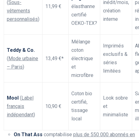
(
Sous-
inédit/mois,
p
11,99 €
élasthanne
vêtements
création
ré
certifié
personnalisés
)
interne
i
OEKO-TEX?
e
Mélange
Imprimés
A
Teddy & Co.
coton
exclusifs &
fl
(
Mode urbaine
13,49 €*
électrique
séries
g
– Paris
)
et
limitées
a
microfibre
Coton bio
S
Mool
(
Label
Look sobre
certifié,
e
français
10,90 €
et
tissage
m
indépendant
)
minimaliste
local
il
On That Ass
comptabilise
plus de 550 000 abonnés en