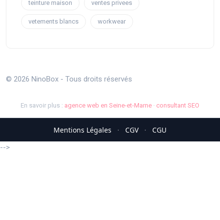
teinture maison
ventes privees
vetements blancs
workwear
© 2026 NinoBox - Tous droits réservés
En savoir plus :
agence web en Seine-et-Marne
·
consultant SEO
Mentions Légales
·
CGV
·
CGU
-->