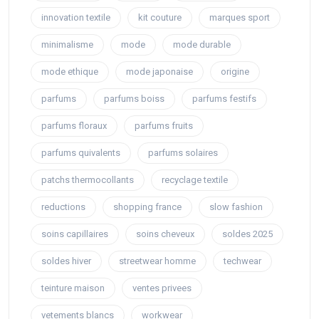
innovation textile
kit couture
marques sport
minimalisme
mode
mode durable
mode ethique
mode japonaise
origine
parfums
parfums boiss
parfums festifs
parfums floraux
parfums fruits
parfums quivalents
parfums solaires
patchs thermocollants
recyclage textile
reductions
shopping france
slow fashion
soins capillaires
soins cheveux
soldes 2025
soldes hiver
streetwear homme
techwear
teinture maison
ventes privees
vetements blancs
workwear