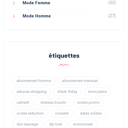
(32)
Mode Femme
(27)
Mode Homme
étiquettes
abonnement homme
abonnement mensuel
astuces shopping
black friday
bons plans
carhartt
cheveux boucls
codes promo
codes reduction
conseils
dates soldes
dior sauvage
diy noel
economiser