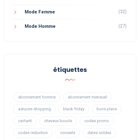
(32)
Mode Femme
(27)
Mode Homme
étiquettes
abonnement homme
abonnement mensuel
astuces shopping
black friday
bons plans
carhartt
cheveux boucls
codes promo
codes reduction
conseils
dates soldes