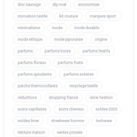
dior sauvage
diy noel
economiser
innovation textile
kit couture
marques sport
minimalisme
mode
mode durable
mode ethique
mode japonaise
origine
parfums
parfums boiss
parfums festifs
parfums floraux
parfums fruits
parfums quivalents
parfums solaires
patchs thermocollants
recyclage textile
reductions
shopping france
slow fashion
soins capillaires
soins cheveux
soldes 2025
soldes hiver
streetwear homme
techwear
teinture maison
ventes privees